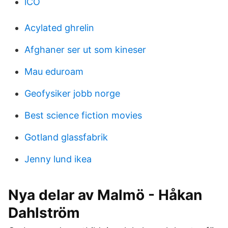
lCO
Acylated ghrelin
Afghaner ser ut som kineser
Mau eduroam
Geofysiker jobb norge
Best science fiction movies
Gotland glassfabrik
Jenny lund ikea
Nya delar av Malmö - Håkan
Dahlström