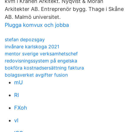
kvm i Kranen Arkitekt. Nyqvist & Morän
Arkitekter AB. Entreprenör bygg. Thage i Skåne
AB. Malmö universitet.
Plugga komvux och jobba
stefan depozsgay
invånare karlskoga 2021
mentor sverige verksamhetschef
redovisningssystem på engelska
bokföra kostnadsersättning faktura
bolagsverket avgifter fusion
mU
Rl
FXoh
vl