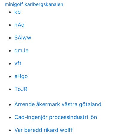
minigolf karlbergskanalen
kb
nAq
SAiww
qmJe
vft
eHgo
ToJR
Arrende åkermark västra götaland
Cad-ingenjör processindustri lön
Var beredd rikard wolff