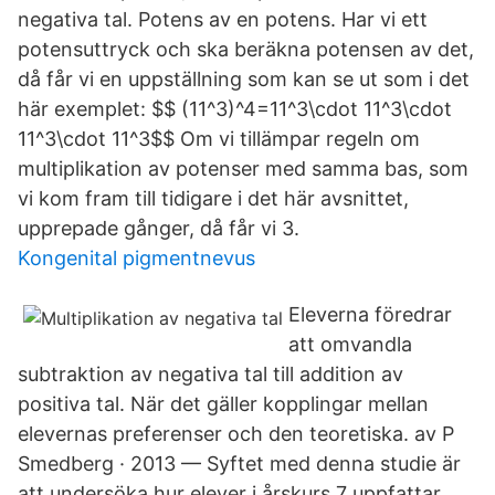
negativa tal. Potens av en potens. Har vi ett
potensuttryck och ska beräkna potensen av det,
då får vi en uppställning som kan se ut som i det
här exemplet: $$ (11^3)^4=11^3\cdot 11^3\cdot
11^3\cdot 11^3$$ Om vi tillämpar regeln om
multiplikation av potenser med samma bas, som
vi kom fram till tidigare i det här avsnittet,
upprepade gånger, då får vi 3.
Kongenital pigmentnevus
Eleverna föredrar
att omvandla
subtraktion av negativa tal till addition av
positiva tal. När det gäller kopplingar mellan
elevernas preferenser och den teoretiska. av P
Smedberg · 2013 — Syftet med denna studie är
att undersöka hur elever i årskurs 7 uppfattar