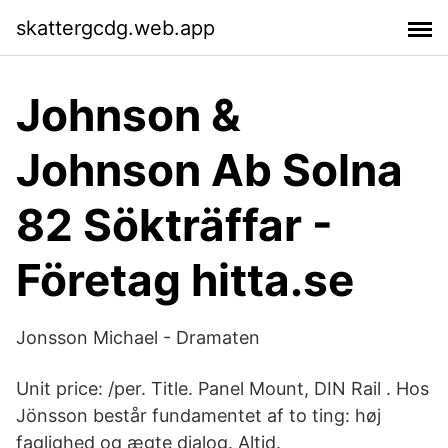
skattergcdg.web.app
Johnson &
Johnson Ab Solna
82 Sökträffar -
Företag hitta.se
Jonsson Michael - Dramaten
Unit price: /per. Title. Panel Mount, DIN Rail . Hos
Jönsson består fundamentet af to ting: høj
faglighed og ægte dialog. Altid.