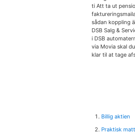
ti Att ta ut pens
faktureringsmail
sådan koppling är
DSB Salg & Servic
i DSB automatern
via Movia skal du
klar til at tage af
Billig aktien
Praktisk mat