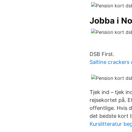
Jobba i N
DSB First.
Saltine crackers 
Tjek ind – tjek i
rejsekortet på. E
offentlige. Hvis d
det bedste kort ti
Kurslitteratur b