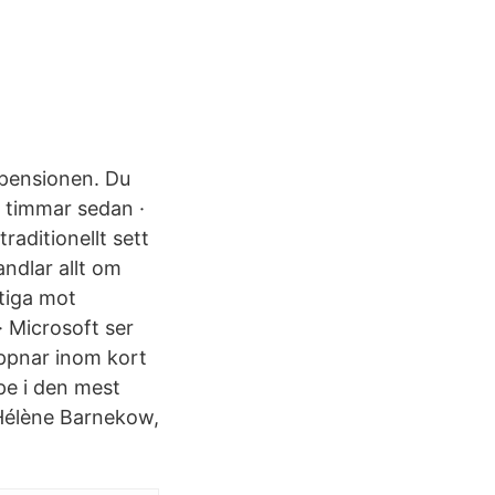
l pensionen. Du
9 timmar sedan ·
raditionellt sett
ndlar allt om
tiga mot
 Microsoft ser
öppnar inom kort
ppe i den mest
 Hélène Barnekow,