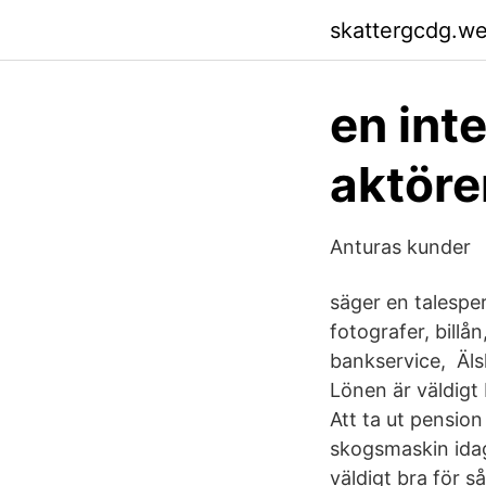
skattergcdg.w
en int
aktöre
Anturas kunder
säger en talesper
fotografer, billå
bankservice, Älsk
Lönen är väldigt 
Att ta ut pensio
skogsmaskin idag
väldigt bra för 