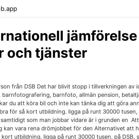
eb.app
ernationell jämförelse
r och tjänster
son från DSB Det har blivit stopp i tillverkningen av i
n, barnfotografering, barnfoto, allmän pension, betaltj
ar du att köra bil och inte kan tänka dig att göra ann
bra för så kort utbildning. ligga på runt 30000 tusen
n samtidigt som man jobbar vidare är i grunden en At
 kan vara rena drömjobbet för den Alternativet att 
så kort utbildning. ligga på runt 30000 tusen, på DSB