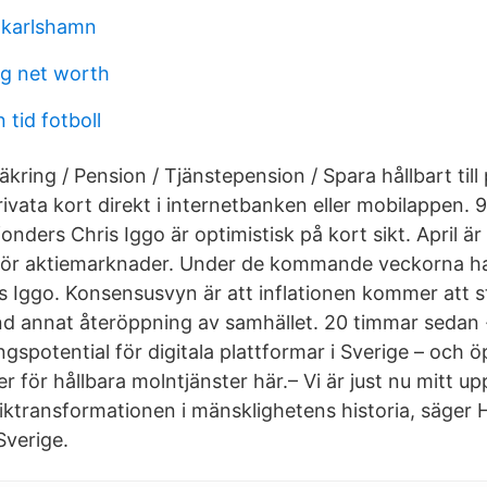
 karlshamn
g net worth
n tid fotboll
kring / Pension / Tjänstepension / Spara hållbart til
rivata kort direkt i internetbanken eller mobilappen. 
ders Chris Iggo är optimistisk på kort sikt. April är t
för aktiemarknader. Under de kommande veckorna ha
s Iggo. Konsensusvyn är att inflationen kommer att s
d annat återöppning av samhället. 20 timmar sedan ·
ngspotential för digitala plattformar i Sverige – och 
r för hållbara molntjänster här.– Vi är just nu mitt u
ktransformationen i mänsklighetens historia, säger
Sverige.