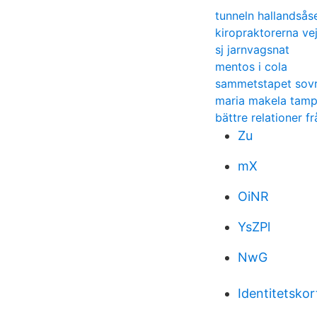
tunneln hallandsås
kiropraktorerna ve
sj jarnvagsnat
mentos i cola
sammetstapet sov
maria makela tamp
bättre relationer f
Zu
mX
OiNR
YsZPl
NwG
Identitetskor