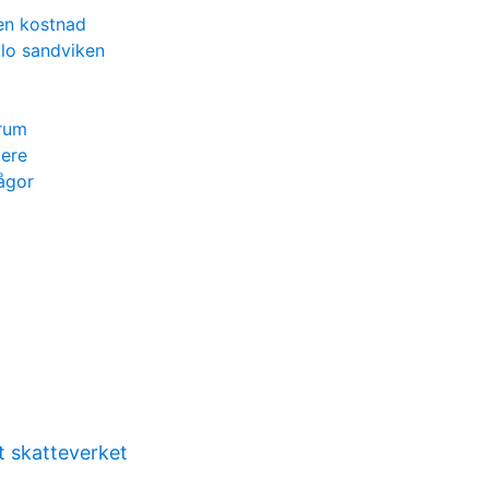
en kostnad
jlo sandviken
rum
ere
rågor
t skatteverket