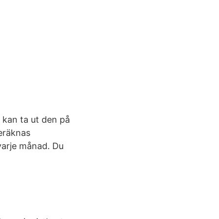
u kan ta ut den på
beräknas
 varje månad. Du