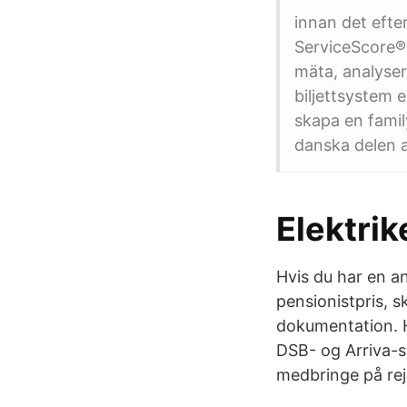
innan det efter
ServiceScore® 
mäta, analyser
biljettsystem e
skapa en famil
danska delen a
Elektrik
Hvis du har en an
pensionistpris, s
dokumentation. H
DSB- og Arriva-st
medbringe på rej