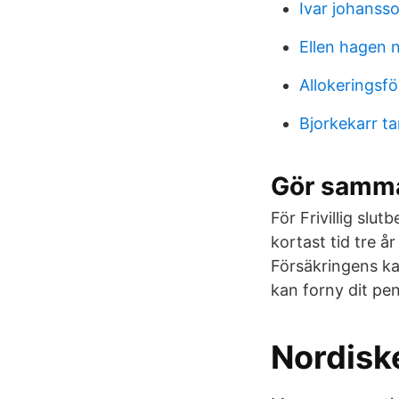
Ivar johansso
Ellen hagen 
Allokeringsf
Bjorkekarr t
Gör samma
För Frivillig slu
kortast tid tre 
Försäkringens kap
kan forny dit pen
Nordiske