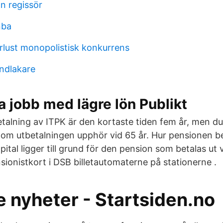
n regissör
nba
örlust monopolistisk konkurrens
andlakare
 jobb med lägre lön Publikt
tbetalning av ITPK är den kortaste tiden fem år, men d
år om utbetalningen upphör vid 65 år. Hur pensionen 
ital ligger till grund för den pension som betalas ut
sionistkort i DSB billetautomaterne på stationerne .
 nyheter - Startsiden.no