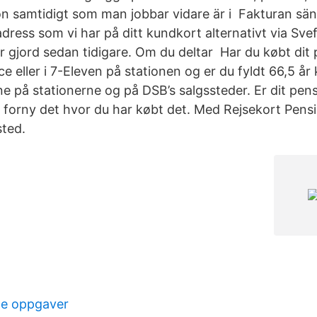
ion samtidigt som man jobbar vidare är i Fakturan sänd
adress som vi har på ditt kundkort alternativt via Sv
 gjord sedan tidigare. Om du deltar Har du købt dit 
e eller i 7-Eleven på stationen og er du fyldt 66,5 år
e på stationerne og på DSB’s salgssteder. Er dit pens
 forny det hvor du har købt det. Med Rejsekort Pensio
sted.
te oppgaver