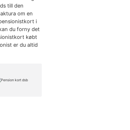
s till den
efaktura om en
pensionistkort i
 kan du forny det
ionistkort købt
nist er du altid