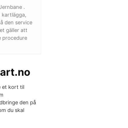
 Jernbane .
 kartlägga,
på den service
t gäller att
he procedure
tart.no
et kort til
om
edbringe den på
som du skal