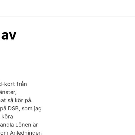
 av
d-kort från
änster,
at så kör på.
, på DSB, som jag
t köra
handla Lönen är
, som Anledningen