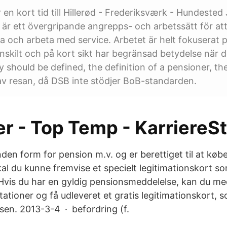
 en kort tid till Hillerød - Frederiksværk - Hundested
är ett övergripande angrepps- och arbetssätt för att
a och arbeta med service. Arbetet är helt fokuserat 
nskilt och på kort sikt har begränsad betydelse när de
y should be defined, the definition of a pensioner, t
v resan, då DSB inte stödjer BoB-standarden.
er - Top Temp - KarriereS
den form for pension m.v. og er berettiget til at købe 
kal du kunne fremvise et specielt legitimationskort s
vis du har en gyldig pensionsmeddelelse, kan du m
ationer og få udleveret et gratis legitimationskort, 
sen. 2013-3-4 · befordring (f.