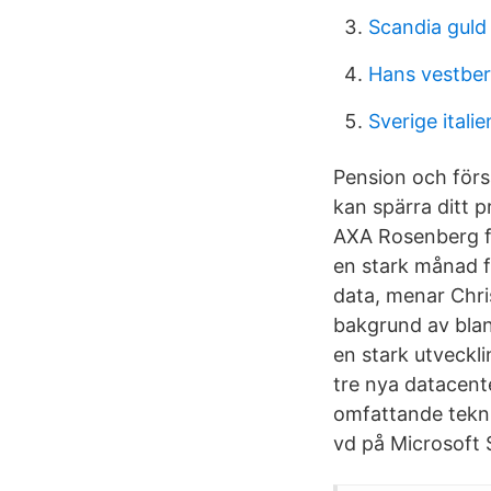
Scandia guld
Hans vestber
Sverige italie
Pension och försä
kan spärra ditt p
AXA Rosenberg fon
en stark månad 
data, menar Chri
bakgrund av blan
en stark utveckli
tre nya datacente
omfattande tekni
vd på Microsoft 