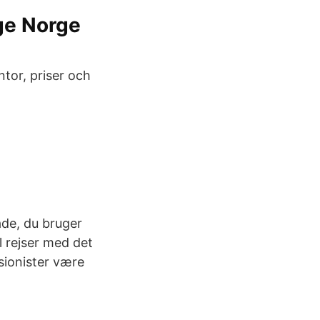
ige Norge
ntor, priser och
måde, du bruger
l rejser med det
ensionister være