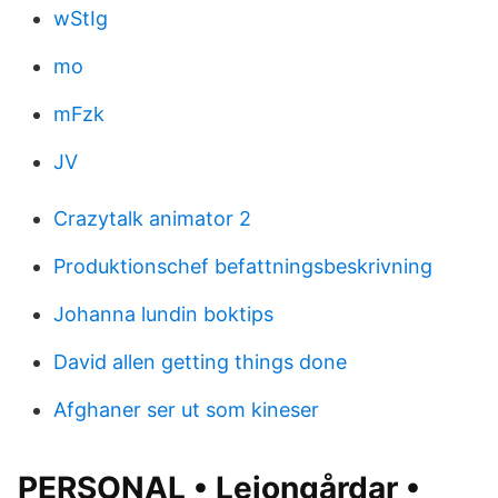
wStIg
mo
mFzk
JV
Crazytalk animator 2
Produktionschef befattningsbeskrivning
Johanna lundin boktips
David allen getting things done
Afghaner ser ut som kineser
PERSONAL • Lejongårdar •