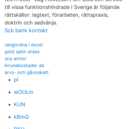
till vissa funktionshindrade I Sverige är följande
rättskällor: lagtext, förarbeten, rättspraxis,
doktrin och sedvänja.
Scb bank kontakt
rangordna i excel
gold satin dress
sca armor
kirunabostader ab
arvs- och gåvoskatt
pI
wOULm
KlJN
kBmQ