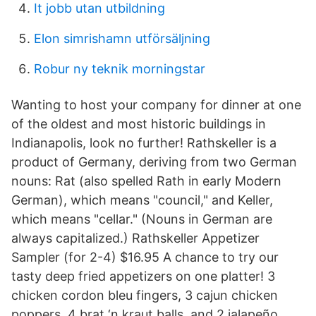
It jobb utan utbildning
Elon simrishamn utförsäljning
Robur ny teknik morningstar
Wanting to host your company for dinner at one
of the oldest and most historic buildings in
Indianapolis, look no further! Rathskeller is a
product of Germany, deriving from two German
nouns: Rat (also spelled Rath in early Modern
German), which means "council," and Keller,
which means "cellar." (Nouns in German are
always capitalized.) Rathskeller Appetizer
Sampler (for 2-4) $16.95 A chance to try our
tasty deep fried appetizers on one platter! 3
chicken cordon bleu fingers, 3 cajun chicken
poppers, 4 brat ‘n kraut balls, and 2 jalapeño