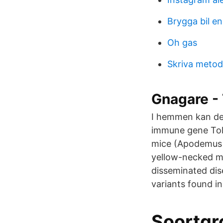
Brygga bil e
Oh gas
Skriva meto
Gnagare -
I hemmen kan de 
immune gene Toll
mice (Apodemus f
yellow-necked mic
disseminated di
variants found in
Soortgr