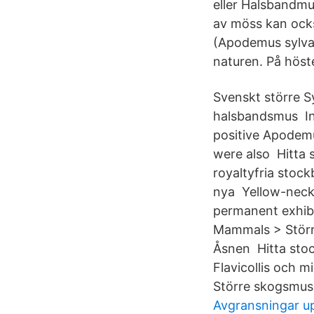
eller Halsbandmu
av möss kan ocks
(Apodemus sylvat
naturen. På höste
Svenskt större S
halsbandsmus In
positive Apodemu
were also Hitta s
royaltyfria stock
nya Yellow-necke
permanent exhibi
Mammals > Störr
Åsnen Hitta sto
Flavicollis och mi
Större skogsmus 
Avgransningar u