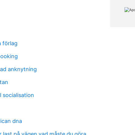
 förlag
ooking
rad anknytning
stan
 socialisation
rican dna
 last på vägen vad måste du göra