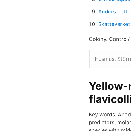
Anders pette
Skatteverket 
Colony. Control/
Husmus, Störr
Yellow
flavicol
Key words: Apodem
predictors, molar
species with mid