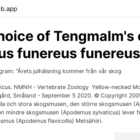
eb.app
hoice of Tengmalm's
us funereus funereu
gram: “Årets julhälsning kommer från vår skog
icus. NMNH - Vertebrate Zoology Yellow-necked M
ergård, Småland - September 5 2020. © Copyright 200
lilla och stora skogsmusen, den större skogsmusen 
 den mindre skogsmusen (Apodemus sylvaticus) lever
mus (Apodemus flavicollis) Metsähiiri.