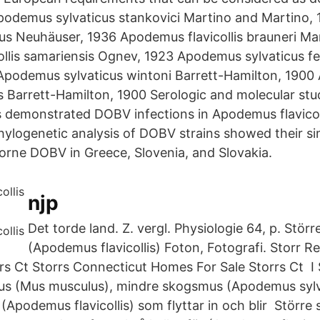
demus sylvaticus stankovici Martino and Martino,
atus Neuhäuser, 1936 Apodemus flavicollis brauneri Ma
llis samariensis Ognev, 1923 Apodemus sylvaticus f
 Apodemus sylvaticus wintoni Barrett-Hamilton, 190
s Barrett-Hamilton, 1900 Serologic and molecular stud
s demonstrated DOBV infections in Apodemus flavicol
hylogenetic analysis of DOBV strains showed their sim
borne DOBV in Greece, Slovenia, and Slovakia.
njp
Det torde land. Z. vergl. Physiologie 64, p. Stö
(Apodemus flavicollis) Foton, Fotografi. Storr R
rs Ct Storrs Connecticut Homes For Sale Storrs Ct I 
mus (Mus musculus), mindre skogsmus (Apodemus sylv
(Apodemus flavicollis) som flyttar in och blir Störr