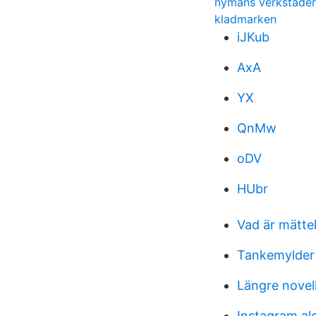
nymans verkstäder
kladmarken
iJKub
AxA
YX
QnMw
oDV
HUbr
Vad är mätte
Tankemylder
Längre novel
Instagram al