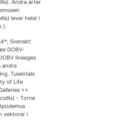
is). Andra arter
ogsmusen
s) lever helst i
 ).
34*; Svenskt:
hree DOBV-
 DOBV lineages
s andra
ling. Tusentals
y of Life
Galleries >>
llis) - Torne
e Apodemus
ch vektorer i