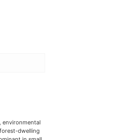
s, environmental
 forest-dwelling
ominant in small