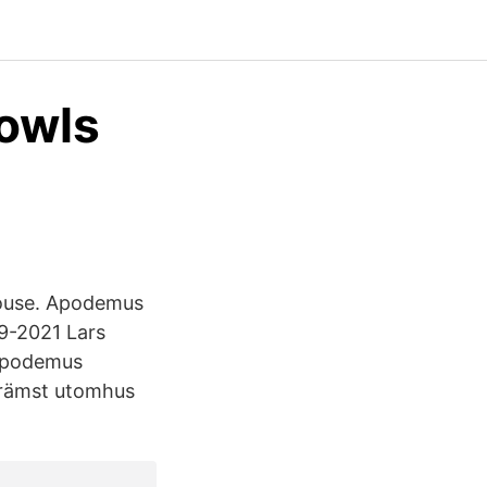
 owls
s
ouse. Apodemus
9-2021 Lars
(Apodemus
 främst utomhus