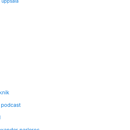
 uppsala
knik
 podcast
l
exander parleros