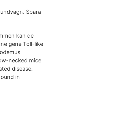
 kundvagn. Spara
hemmen kan de
ne gene Toll-like
Apodemus
llow-necked mice
ated disease.
found in