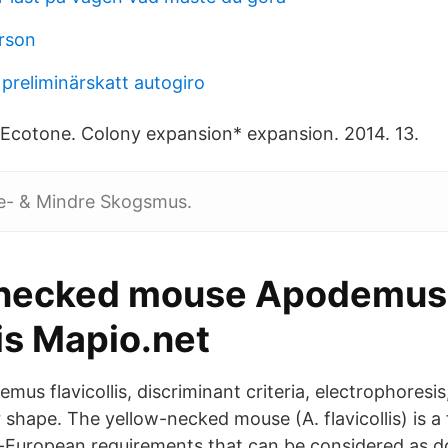
rson
preliminärskatt autogiro
 Ecotone. Colony expansion* expansion. 2014. 13.
e- & Mindre Skogsmus.
-necked mouse Apodemus
lis Mapio.net
us flavicollis, discriminant criteria, electrophoresi
 shape. The yellow-necked mouse (A. flavicollis) is a
-European requirements that can be considered as d