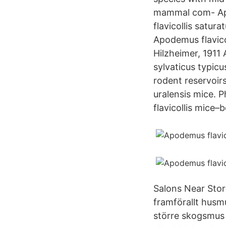
mammal com- Apo
flavicollis satur
Apodemus flavico
Hilzheimer, 1911
sylvaticus typicu
rodent reservoir
uralensis mice. P
flavicollis mice–
Salons Near Stor
framförallt hus
större skogsmus 