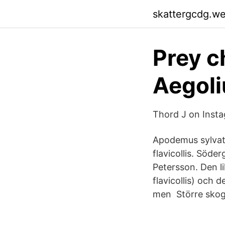
skattergcdg.w
Prey c
Aegoli
Thord J on Insta
Apodemus sylvat
flavicollis. Söd
Petersson. Den 
flavicollis) och
men Större skogs