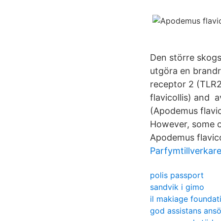
Den större skog
utgöra en brandr
receptor 2 (TLR
flavicollis) and 
(Apodemus flavico
However, some o
Apodemus flavicol
Parfymtillverkar
polis passport
sandvik i gimo
il makiage foundat
god assistans ans