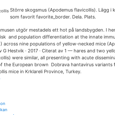
Större skogsmus (Apodemus flavicollis). Lägg i
som favorit favorite_border. Dela. Plats.
smusen utgör mestadels ett hot på landsbygden. I 
isk and population differentiation at the innate immu
2) across nine populations of yellow-necked mice (
av G Hestvik · 2017 · Citerat av 1 — hares and two ye
llis) were similar, all presenting with acute dissemin
f the European brown Dobrava hantavirus variants 
lis mice in Krklareli Province, Turkey.
e
ion
ökan