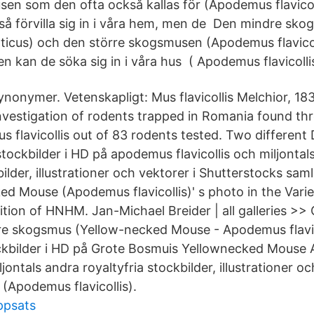
sen som den ofta också kallas för (Apodemus flavicoll
å förvilla sig in i våra hem, men de Den mindre sk
icus) och den större skogsmusen (Apodemus flavicolli
n kan de söka sig in i våra hus ( Apodemus flavicollis
ynonymer. Vetenskapligt: Mus flavicollis Melchior, 18
vestigation of rodents trapped in Romania found t
s flavicollis out of 83 rodents tested. Two different
tockbilder i HD på apodemus flavicollis och miljontal
bilder, illustrationer och vektorer i Shutterstocks sam
d Mouse (Apodemus flavicollis)' s photo in the Variet
tion of HNHM. Jan-Michael Breider | all galleries >> 
e skogsmus (Yellow-necked Mouse - Apodemus flavico
ckbilder i HD på Grote Bosmuis Yellownecked Mous
ljontals andra royaltyfria stockbilder, illustrationer o
(Apodemus flavicollis).
ppsats