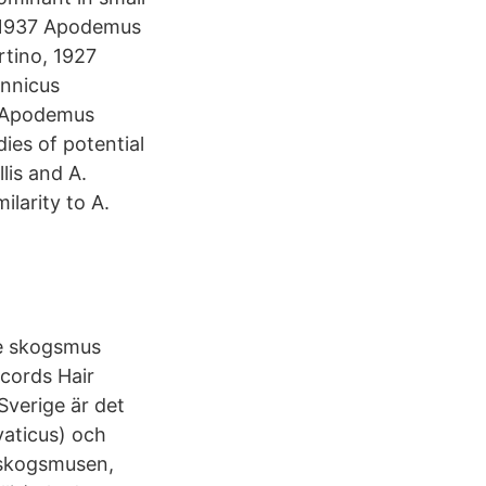
 1937 Apodemus
rtino, 1927
ennicus
0 Apodemus
ies of potential
lis and A.
ilarity to A.
rre skogsmus
ecords Hair
Sverige är det
aticus) och
e skogsmusen,