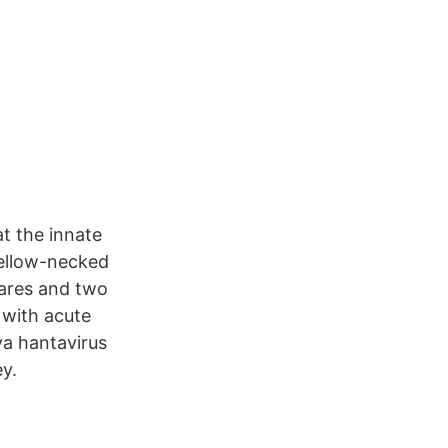
t the innate
yellow-necked
hares and two
 with acute
a hantavirus
ey.