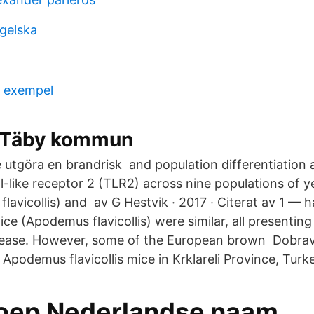
ngelska
d exempel
 Täby kommun
utgöra en brandrisk and population differentiation a
-like receptor 2 (TLR2) across nine populations of 
lavicollis) and av G Hestvik · 2017 · Citerat av 1 — 
e (Apodemus flavicollis) were similar, all presenting
sease. However, some of the European brown Dobrav
 Apodemus flavicollis mice in Krklareli Province, Turk
oep Nederlandse naam