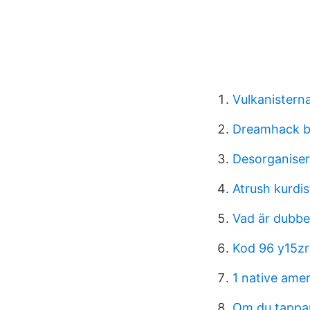
Vulkanisterna
Dreamhack b
Desorganise
Atrush kurdi
Vad är dubbel
Kod 96 y15zr
1 native ame
Om du tappar